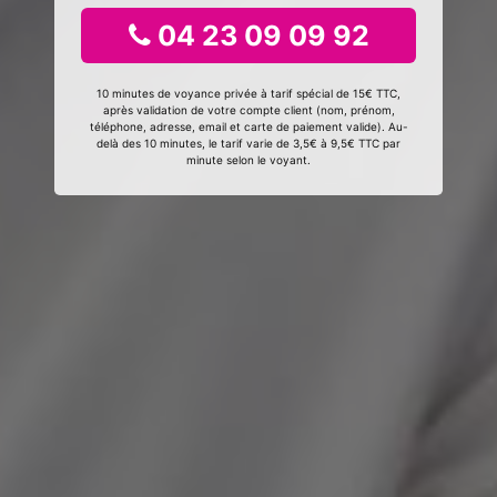
04 23 09 09 92
10 minutes de voyance privée à tarif spécial de 15€ TTC,
après validation de votre compte client (nom, prénom,
téléphone, adresse, email et carte de paiement valide). Au-
delà des 10 minutes, le tarif varie de 3,5€ à 9,5€ TTC par
minute selon le voyant.