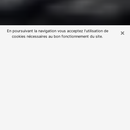
×
En poursuivant la navigation vous acceptez l'utilisation de
cookies nécessaires au bon fonctionnement du site.
Consultation avec une voyante
astrologue à Lingolsheim (67380)
Par l’entremise de la voyance, vous pouvez de nos
jours découvrir les faits marquants de votre passé qui
vous étaient dissimulés. Loin d’être restrictive, elle
vous permet également de sonder les évènements
actuels et futurs de votre existence. Cet avantage
qu’elle procure fait qu’un nombre en perpétuelle
croissance de personne se tourne vers cette pratique.
Toutefois, à l’instar de tous les domaines florissants,
dénicher la voyante idéale devient du fait de la
prolifération des voyantes véreuses un sacré casse-