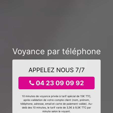
Voyance par téléphone
APPELEZ NOUS 7/7
04 23 09 09 92
10 minutes de voyance privée à tarif spécial de 15€ TTC,
après validation de votre compte client (nom, prénom,
téléphone, adresse, email et carte de paiement valide). Au-
delà des 10 minutes, le tarif varie de 3,5€ à 9,5€ TTC par
minute selon le voyant.