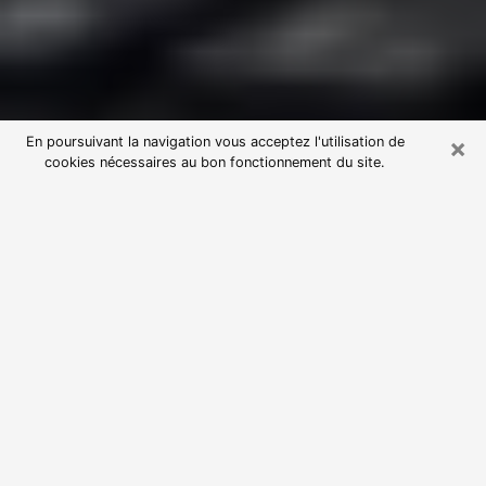
×
En poursuivant la navigation vous acceptez l'utilisation de
cookies nécessaires au bon fonctionnement du site.
Consultation avec une voyante
astrologue à Berre-l'Étang (13130)
Par l’entremise de la voyance, vous pouvez de nos
jours découvrir les faits marquants de votre passé qui
vous étaient dissimulés. Loin d’être restrictive, elle
vous permet également de sonder les évènements
actuels et futurs de votre existence. Cet avantage
qu’elle procure fait qu’un nombre en perpétuelle
croissance de personne se tourne vers cette pratique.
Toutefois, à l’instar de tous les domaines florissants,
dénicher la voyante idéale devient du fait de la