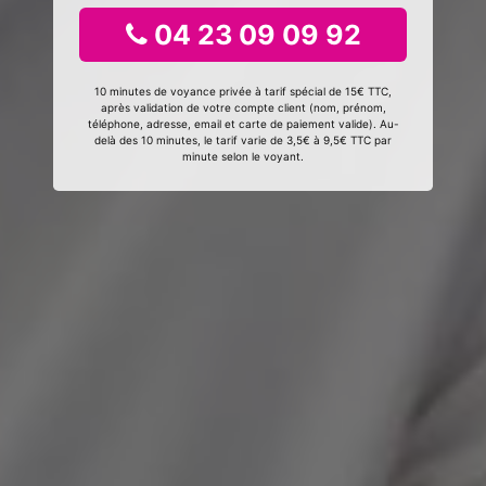
04 23 09 09 92
10 minutes de voyance privée à tarif spécial de 15€ TTC,
après validation de votre compte client (nom, prénom,
téléphone, adresse, email et carte de paiement valide). Au-
delà des 10 minutes, le tarif varie de 3,5€ à 9,5€ TTC par
minute selon le voyant.