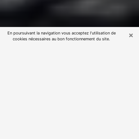
×
En poursuivant la navigation vous acceptez l'utilisation de
cookies nécessaires au bon fonctionnement du site.
Consultation avec une voyante
astrologue à Gardanne (13120)
Par l’entremise de la voyance, vous pouvez de nos
jours découvrir les faits marquants de votre passé qui
vous étaient dissimulés. Loin d’être restrictive, elle
vous permet également de sonder les évènements
actuels et futurs de votre existence. Cet avantage
qu’elle procure fait qu’un nombre en perpétuelle
croissance de personne se tourne vers cette pratique.
Toutefois, à l’instar de tous les domaines florissants,
dénicher la voyante idéale devient du fait de la
prolifération des voyantes véreuses un sacré casse-