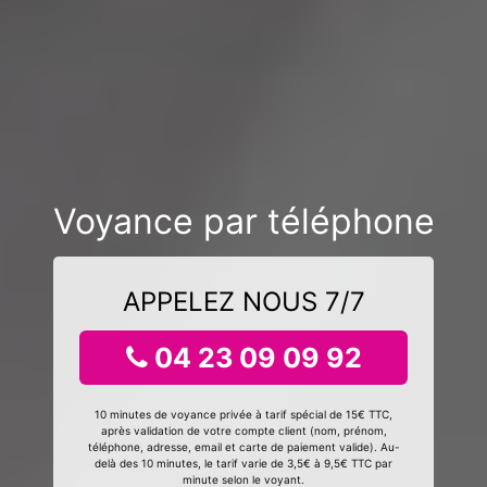
Voyance par téléphone
APPELEZ NOUS 7/7
04 23 09 09 92
10 minutes de voyance privée à tarif spécial de 15€ TTC,
après validation de votre compte client (nom, prénom,
téléphone, adresse, email et carte de paiement valide). Au-
delà des 10 minutes, le tarif varie de 3,5€ à 9,5€ TTC par
minute selon le voyant.