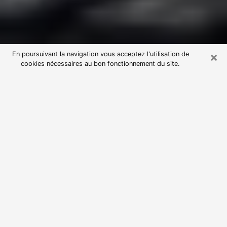
×
En poursuivant la navigation vous acceptez l'utilisation de
cookies nécessaires au bon fonctionnement du site.
Consultation avec une voyante
astrologue à Gémenos (13420)
Par l’entremise de la voyance, vous pouvez de nos
jours découvrir les faits marquants de votre passé qui
vous étaient dissimulés. Loin d’être restrictive, elle
vous permet également de sonder les évènements
actuels et futurs de votre existence. Cet avantage
qu’elle procure fait qu’un nombre en perpétuelle
croissance de personne se tourne vers cette pratique.
Toutefois, à l’instar de tous les domaines florissants,
dénicher la voyante idéale devient du fait de la
prolifération des voyantes véreuses un sacré casse-