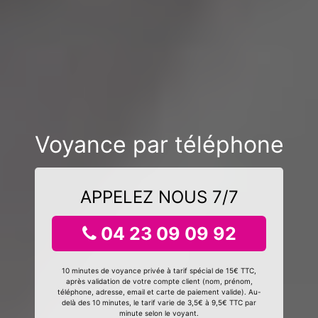
Voyance par téléphone
APPELEZ NOUS 7/7
04 23 09 09 92
10 minutes de voyance privée à tarif spécial de 15€ TTC,
après validation de votre compte client (nom, prénom,
téléphone, adresse, email et carte de paiement valide). Au-
delà des 10 minutes, le tarif varie de 3,5€ à 9,5€ TTC par
minute selon le voyant.