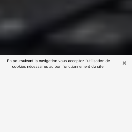
×
En poursuivant la navigation vous acceptez l'utilisation de
cookies nécessaires au bon fonctionnement du site.
Consultation avec une voyante
astrologue à La Roque-d'Anthéron
(13640)
Par l’entremise de la voyance, vous pouvez de nos
jours découvrir les faits marquants de votre passé qui
vous étaient dissimulés. Loin d’être restrictive, elle
vous permet également de sonder les évènements
actuels et futurs de votre existence. Cet avantage