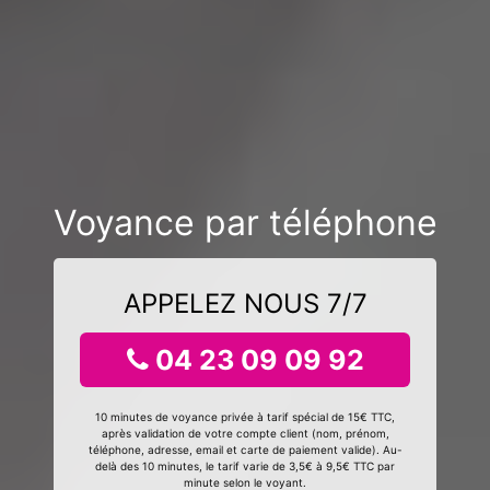
Voyance par téléphone
APPELEZ NOUS 7/7
04 23 09 09 92
10 minutes de voyance privée à tarif spécial de 15€ TTC,
après validation de votre compte client (nom, prénom,
téléphone, adresse, email et carte de paiement valide). Au-
delà des 10 minutes, le tarif varie de 3,5€ à 9,5€ TTC par
minute selon le voyant.