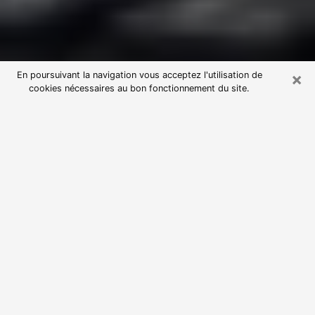
×
En poursuivant la navigation vous acceptez l'utilisation de
cookies nécessaires au bon fonctionnement du site.
Consultation avec une voyante
astrologue à Meyreuil (13590)
Par l’entremise de la voyance, vous pouvez de nos
jours découvrir les faits marquants de votre passé qui
vous étaient dissimulés. Loin d’être restrictive, elle
vous permet également de sonder les évènements
actuels et futurs de votre existence. Cet avantage
qu’elle procure fait qu’un nombre en perpétuelle
croissance de personne se tourne vers cette pratique.
Toutefois, à l’instar de tous les domaines florissants,
dénicher la voyante idéale devient du fait de la
prolifération des voyantes véreuses un sacré casse-