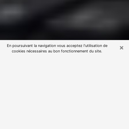
×
En poursuivant la navigation vous acceptez l'utilisation de
cookies nécessaires au bon fonctionnement du site.
Consultation avec une voyante
astrologue à Plan-de-Cuques
(13380)
Par l’entremise de la voyance, vous pouvez de nos
jours découvrir les faits marquants de votre passé qui
vous étaient dissimulés. Loin d’être restrictive, elle
vous permet également de sonder les évènements
actuels et futurs de votre existence. Cet avantage
qu’elle procure fait qu’un nombre en perpétuelle
croissance de personne se tourne vers cette pratique.