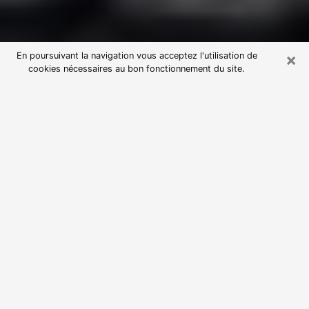
×
En poursuivant la navigation vous acceptez l'utilisation de
cookies nécessaires au bon fonctionnement du site.
Consultation avec une voyante
astrologue à Rognac (13340)
Par l’entremise de la voyance, vous pouvez de nos
jours découvrir les faits marquants de votre passé qui
vous étaient dissimulés. Loin d’être restrictive, elle
vous permet également de sonder les évènements
actuels et futurs de votre existence. Cet avantage
qu’elle procure fait qu’un nombre en perpétuelle
croissance de personne se tourne vers cette pratique.
Toutefois, à l’instar de tous les domaines florissants,
dénicher la voyante idéale devient du fait de la
prolifération des voyantes véreuses un sacré casse-
tête. Les arts divinatoires n’étant pas à la portée de