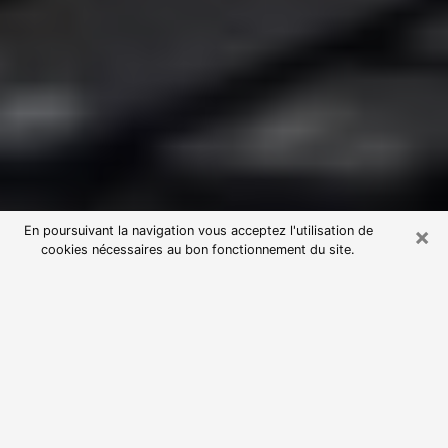
×
En poursuivant la navigation vous acceptez l'utilisation de
cookies nécessaires au bon fonctionnement du site.
Consultation avec une voyante
astrologue à Saint-Rémy-de-
Provence (13210)
Par l’entremise de la voyance, vous pouvez de nos
jours découvrir les faits marquants de votre passé qui
vous étaient dissimulés. Loin d’être restrictive, elle
vous permet également de sonder les évènements