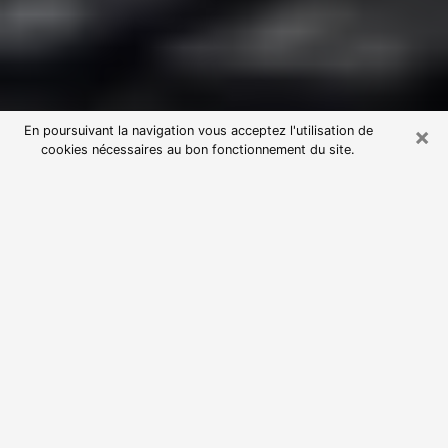
×
En poursuivant la navigation vous acceptez l'utilisation de
cookies nécessaires au bon fonctionnement du site.
Consultation avec une voyante
astrologue à Saint-Victoret (13730)
Par l’entremise de la voyance, vous pouvez de nos
jours découvrir les faits marquants de votre passé qui
vous étaient dissimulés. Loin d’être restrictive, elle
vous permet également de sonder les évènements
actuels et futurs de votre existence. Cet avantage
qu’elle procure fait qu’un nombre en perpétuelle
croissance de personne se tourne vers cette pratique.
Toutefois, à l’instar de tous les domaines florissants,
dénicher la voyante idéale devient du fait de la