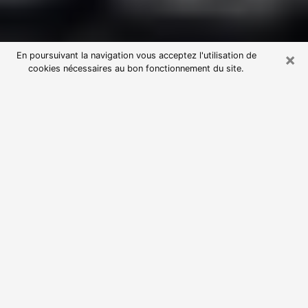
×
En poursuivant la navigation vous acceptez l'utilisation de
cookies nécessaires au bon fonctionnement du site.
Consultation avec une voyante
astrologue à Velaux (13880)
Par l’entremise de la voyance, vous pouvez de nos
jours découvrir les faits marquants de votre passé qui
vous étaient dissimulés. Loin d’être restrictive, elle
vous permet également de sonder les évènements
actuels et futurs de votre existence. Cet avantage
qu’elle procure fait qu’un nombre en perpétuelle
croissance de personne se tourne vers cette pratique.
Toutefois, à l’instar de tous les domaines florissants,
dénicher la voyante idéale devient du fait de la
prolifération des voyantes véreuses un sacré casse-
tête. Les arts divinatoires n’étant pas à la portée de