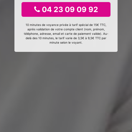
04 23 09 09 92
10 minutes de voyance privée à tarif spécial de 15€ TTC,
après validation de votre compte client (nom, prénom,
téléphone, adresse, email et carte de paiement valide). Au-
delà des 10 minutes, le tarif varie de 3,5€ à 9,5€ TTC par
minute selon le voyant.