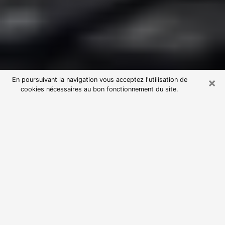
×
En poursuivant la navigation vous acceptez l'utilisation de
cookies nécessaires au bon fonctionnement du site.
Consultation avec une voyante
astrologue à Condé-sur-Noireau
(14110)
Par l’entremise de la voyance, vous pouvez de nos
jours découvrir les faits marquants de votre passé qui
vous étaient dissimulés. Loin d’être restrictive, elle
vous permet également de sonder les évènements
actuels et futurs de votre existence. Cet avantage
qu’elle procure fait qu’un nombre en perpétuelle
croissance de personne se tourne vers cette pratique.