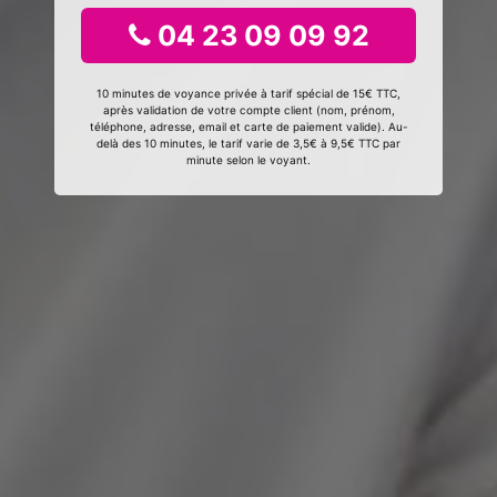
04 23 09 09 92
10 minutes de voyance privée à tarif spécial de 15€ TTC,
après validation de votre compte client (nom, prénom,
téléphone, adresse, email et carte de paiement valide). Au-
delà des 10 minutes, le tarif varie de 3,5€ à 9,5€ TTC par
minute selon le voyant.