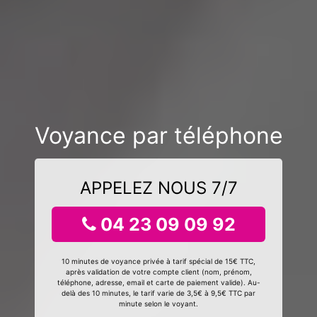
Voyance par téléphone
APPELEZ NOUS 7/7
04 23 09 09 92
10 minutes de voyance privée à tarif spécial de 15€ TTC,
après validation de votre compte client (nom, prénom,
téléphone, adresse, email et carte de paiement valide). Au-
delà des 10 minutes, le tarif varie de 3,5€ à 9,5€ TTC par
minute selon le voyant.