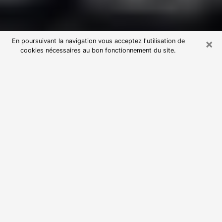
×
En poursuivant la navigation vous acceptez l'utilisation de
cookies nécessaires au bon fonctionnement du site.
Consultation avec une voyante
astrologue à Saint-Astier (24110)
Par l’entremise de la voyance, vous pouvez de nos
jours découvrir les faits marquants de votre passé qui
vous étaient dissimulés. Loin d’être restrictive, elle
vous permet également de sonder les évènements
actuels et futurs de votre existence. Cet avantage
qu’elle procure fait qu’un nombre en perpétuelle
croissance de personne se tourne vers cette pratique.
Toutefois, à l’instar de tous les domaines florissants,
dénicher la voyante idéale devient du fait de la
prolifération des voyantes véreuses un sacré casse-
tête. Les arts divinatoires n’étant pas à la portée de