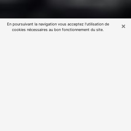
×
En poursuivant la navigation vous acceptez l'utilisation de
cookies nécessaires au bon fonctionnement du site.
Consultation avec une voyante
astrologue à Morteau (25500)
Par l’entremise de la voyance, vous pouvez de nos
jours découvrir les faits marquants de votre passé qui
vous étaient dissimulés. Loin d’être restrictive, elle
vous permet également de sonder les évènements
actuels et futurs de votre existence. Cet avantage
qu’elle procure fait qu’un nombre en perpétuelle
croissance de personne se tourne vers cette pratique.
Toutefois, à l’instar de tous les domaines florissants,
dénicher la voyante idéale devient du fait de la
prolifération des voyantes véreuses un sacré casse-
tête. Les arts divinatoires n’étant pas à la portée de