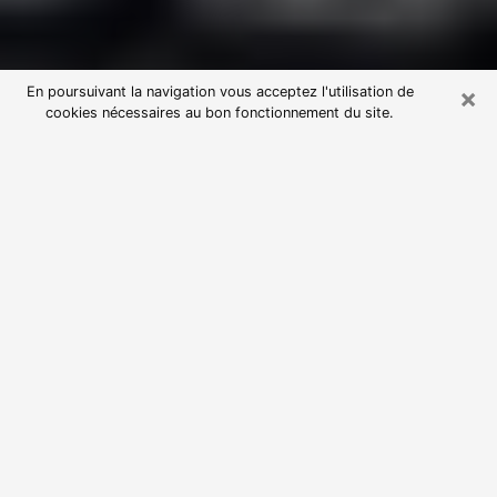
×
En poursuivant la navigation vous acceptez l'utilisation de
cookies nécessaires au bon fonctionnement du site.
Consultation avec une voyante
astrologue à Seloncourt (25230)
Par l’entremise de la voyance, vous pouvez de nos
jours découvrir les faits marquants de votre passé qui
vous étaient dissimulés. Loin d’être restrictive, elle
vous permet également de sonder les évènements
actuels et futurs de votre existence. Cet avantage
qu’elle procure fait qu’un nombre en perpétuelle
croissance de personne se tourne vers cette pratique.
Toutefois, à l’instar de tous les domaines florissants,
dénicher la voyante idéale devient du fait de la
prolifération des voyantes véreuses un sacré casse-
tête. Les arts divinatoires n’étant pas à la portée de