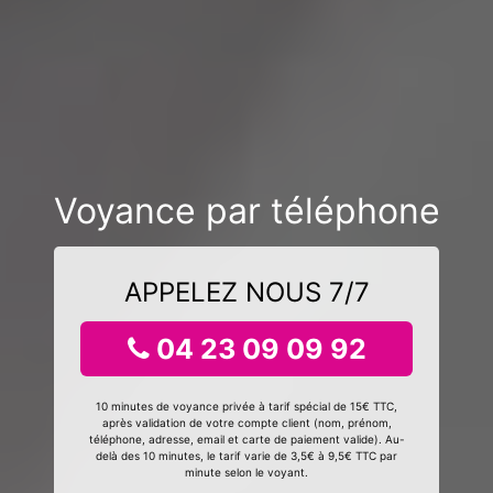
Voyance par téléphone
APPELEZ NOUS 7/7
04 23 09 09 92
10 minutes de voyance privée à tarif spécial de 15€ TTC,
après validation de votre compte client (nom, prénom,
téléphone, adresse, email et carte de paiement valide). Au-
delà des 10 minutes, le tarif varie de 3,5€ à 9,5€ TTC par
minute selon le voyant.