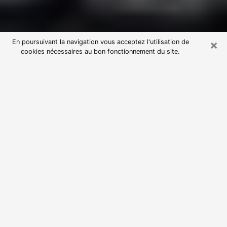
×
En poursuivant la navigation vous acceptez l'utilisation de
cookies nécessaires au bon fonctionnement du site.
Consultation avec une voyante
astrologue à Chabeuil (26120)
Par l’entremise de la voyance, vous pouvez de nos
jours découvrir les faits marquants de votre passé qui
vous étaient dissimulés. Loin d’être restrictive, elle
vous permet également de sonder les évènements
actuels et futurs de votre existence. Cet avantage
qu’elle procure fait qu’un nombre en perpétuelle
croissance de personne se tourne vers cette pratique.
Toutefois, à l’instar de tous les domaines florissants,
dénicher la voyante idéale devient du fait de la
prolifération des voyantes véreuses un sacré casse-
tête. Les arts divinatoires n’étant pas à la portée de