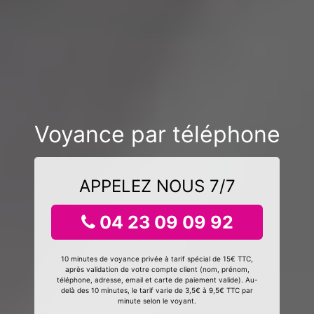
Voyance par téléphone
APPELEZ NOUS 7/7
04 23 09 09 92
10 minutes de voyance privée à tarif spécial de 15€ TTC,
après validation de votre compte client (nom, prénom,
téléphone, adresse, email et carte de paiement valide). Au-
delà des 10 minutes, le tarif varie de 3,5€ à 9,5€ TTC par
minute selon le voyant.