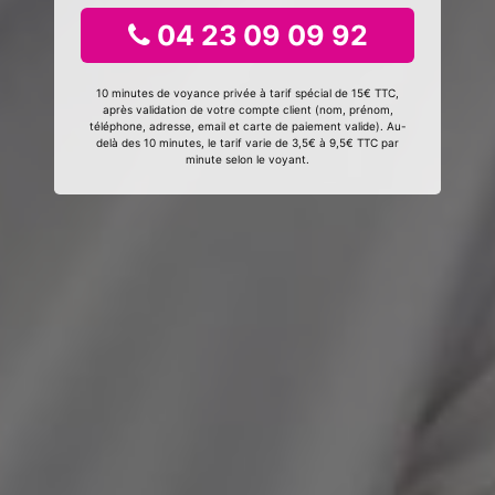
04 23 09 09 92
10 minutes de voyance privée à tarif spécial de 15€ TTC,
après validation de votre compte client (nom, prénom,
téléphone, adresse, email et carte de paiement valide). Au-
delà des 10 minutes, le tarif varie de 3,5€ à 9,5€ TTC par
minute selon le voyant.