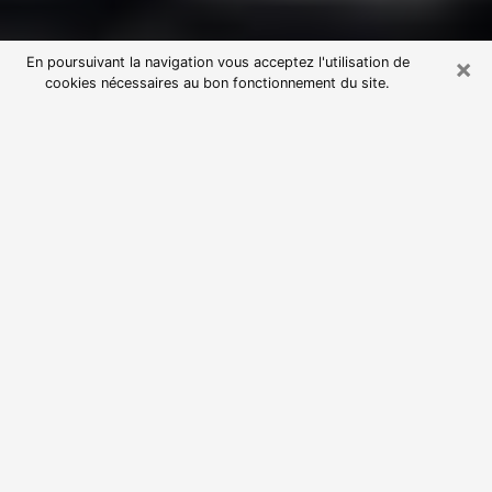
×
En poursuivant la navigation vous acceptez l'utilisation de
cookies nécessaires au bon fonctionnement du site.
Consultation avec une voyante
astrologue à Bernay (27300)
Par l’entremise de la voyance, vous pouvez de nos
jours découvrir les faits marquants de votre passé qui
vous étaient dissimulés. Loin d’être restrictive, elle
vous permet également de sonder les évènements
actuels et futurs de votre existence. Cet avantage
qu’elle procure fait qu’un nombre en perpétuelle
croissance de personne se tourne vers cette pratique.
Toutefois, à l’instar de tous les domaines florissants,
dénicher la voyante idéale devient du fait de la
prolifération des voyantes véreuses un sacré casse-
tête. Les arts divinatoires n’étant pas à la portée de
tous, il serait bien avisé de se tourner vers une