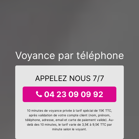
Voyance par téléphone
APPELEZ NOUS 7/7
04 23 09 09 92
10 minutes de voyance privée à tarif spécial de 15€ TTC,
après validation de votre compte client (nom, prénom,
téléphone, adresse, email et carte de paiement valide). Au-
delà des 10 minutes, le tarif varie de 3,5€ à 9,5€ TTC par
minute selon le voyant.