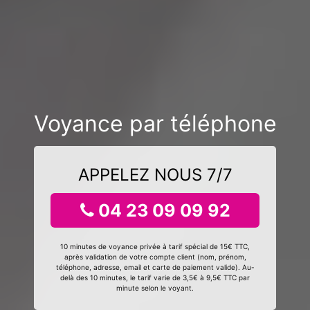
Voyance par téléphone
APPELEZ NOUS 7/7
04 23 09 09 92
10 minutes de voyance privée à tarif spécial de 15€ TTC,
après validation de votre compte client (nom, prénom,
téléphone, adresse, email et carte de paiement valide). Au-
delà des 10 minutes, le tarif varie de 3,5€ à 9,5€ TTC par
minute selon le voyant.