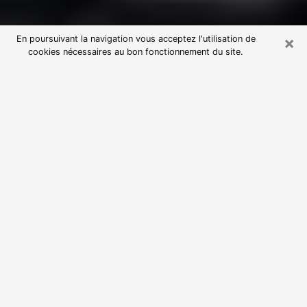
×
En poursuivant la navigation vous acceptez l'utilisation de
cookies nécessaires au bon fonctionnement du site.
Consultation avec une voyante
astrologue à Gaillon (27600)
Par l’entremise de la voyance, vous pouvez de nos
jours découvrir les faits marquants de votre passé qui
vous étaient dissimulés. Loin d’être restrictive, elle
vous permet également de sonder les évènements
actuels et futurs de votre existence. Cet avantage
qu’elle procure fait qu’un nombre en perpétuelle
croissance de personne se tourne vers cette pratique.
Toutefois, à l’instar de tous les domaines florissants,
dénicher la voyante idéale devient du fait de la
prolifération des voyantes véreuses un sacré casse-
tête. Les arts divinatoires n’étant pas à la portée de
tous, il serait bien avisé de se tourner vers une