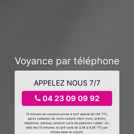
Voyance par téléphone
APPELEZ NOUS 7/7
04 23 09 09 92
10 minutes de voyance privée à tarif spécial de 15€ TTC,
après validation de votre compte client (nom, prénom,
téléphone, adresse, email et carte de paiement valide). Au-
delà des 10 minutes, le tarif varie de 3,5€ à 9,5€ TTC par
minute selon le voyant.