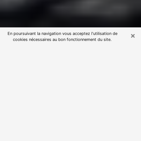
×
En poursuivant la navigation vous acceptez l'utilisation de
cookies nécessaires au bon fonctionnement du site.
Consultation avec une voyante
astrologue au Grau-du-Roi (30240)
Par l’entremise de la voyance, vous pouvez de nos
jours découvrir les faits marquants de votre passé qui
vous étaient dissimulés. Loin d’être restrictive, elle
vous permet également de sonder les évènements
actuels et futurs de votre existence. Cet avantage
qu’elle procure fait qu’un nombre en perpétuelle
croissance de personne se tourne vers cette pratique.
Toutefois, à l’instar de tous les domaines florissants,
dénicher la voyante idéale devient du fait de la
prolifération des voyantes véreuses un sacré casse-