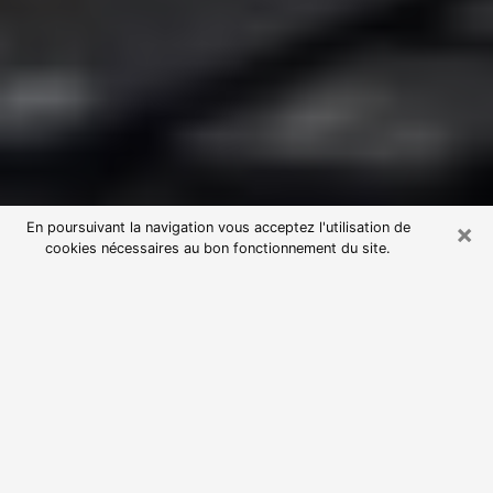
×
En poursuivant la navigation vous acceptez l'utilisation de
cookies nécessaires au bon fonctionnement du site.
Consultation avec une voyante
astrologue à Villeneuve-lès-Avignon
(30400)
Par l’entremise de la voyance, vous pouvez de nos
jours découvrir les faits marquants de votre passé qui
vous étaient dissimulés. Loin d’être restrictive, elle
vous permet également de sonder les évènements
actuels et futurs de votre existence. Cet avantage