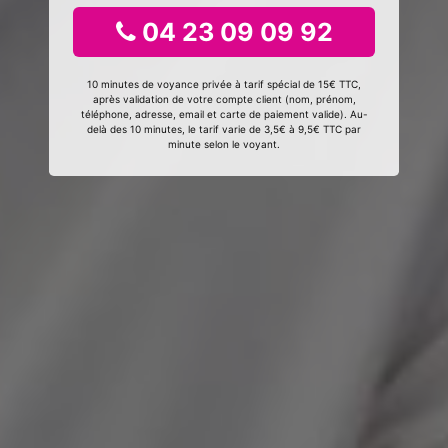
04 23 09 09 92
10 minutes de voyance privée à tarif spécial de 15€ TTC,
après validation de votre compte client (nom, prénom,
téléphone, adresse, email et carte de paiement valide). Au-
delà des 10 minutes, le tarif varie de 3,5€ à 9,5€ TTC par
minute selon le voyant.