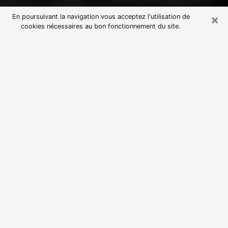
×
En poursuivant la navigation vous acceptez l'utilisation de
cookies nécessaires au bon fonctionnement du site.
Consultation avec une voyante
astrologue à Corte (20250)
Par l’entremise de la voyance, vous pouvez de nos
jours découvrir les faits marquants de votre passé qui
vous étaient dissimulés. Loin d’être restrictive, elle
vous permet également de sonder les évènements
actuels et futurs de votre existence. Cet avantage
qu’elle procure fait qu’un nombre en perpétuelle
croissance de personne se tourne vers cette pratique.
Toutefois, à l’instar de tous les domaines florissants,
dénicher la voyante idéale devient du fait de la
prolifération des voyantes véreuses un sacré casse-
tête. Les arts divinatoires n’étant pas à la portée de
tous, il serait bien avisé de se tourner vers une
voyante sérieuse capable de ressortir aisément les