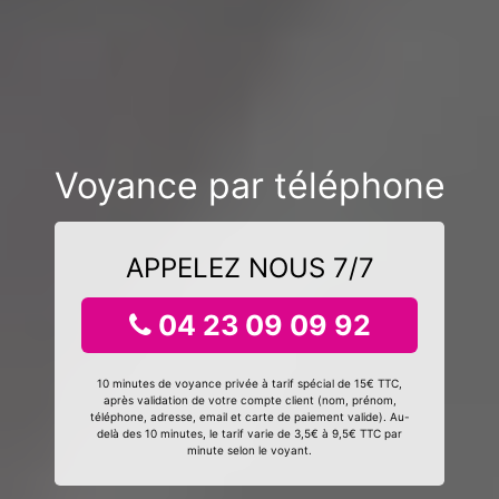
Voyance par téléphone
APPELEZ NOUS 7/7
04 23 09 09 92
10 minutes de voyance privée à tarif spécial de 15€ TTC,
après validation de votre compte client (nom, prénom,
téléphone, adresse, email et carte de paiement valide). Au-
delà des 10 minutes, le tarif varie de 3,5€ à 9,5€ TTC par
minute selon le voyant.