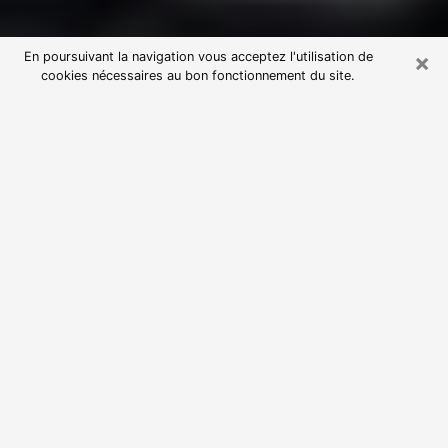
×
En poursuivant la navigation vous acceptez l'utilisation de
cookies nécessaires au bon fonctionnement du site.
Consultation avec une voyante
astrologue à Furiani (20600)
Par l’entremise de la voyance, vous pouvez de nos
jours découvrir les faits marquants de votre passé qui
vous étaient dissimulés. Loin d’être restrictive, elle
vous permet également de sonder les évènements
actuels et futurs de votre existence. Cet avantage
qu’elle procure fait qu’un nombre en perpétuelle
croissance de personne se tourne vers cette pratique.
Toutefois, à l’instar de tous les domaines florissants,
dénicher la voyante idéale devient du fait de la
prolifération des voyantes véreuses un sacré casse-
tête. Les arts divinatoires n’étant pas à la portée de
tous, il serait bien avisé de se tourner vers une