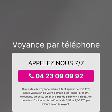
Voyance par téléphone
APPELEZ NOUS 7/7
04 23 09 09 92
10 minutes de voyance privée à tarif spécial de 15€ TTC,
après validation de votre compte client (nom, prénom,
téléphone, adresse, email et carte de paiement valide). Au-
delà des 10 minutes, le tarif varie de 3,5€ à 9,5€ TTC par
minute selon le voyant.