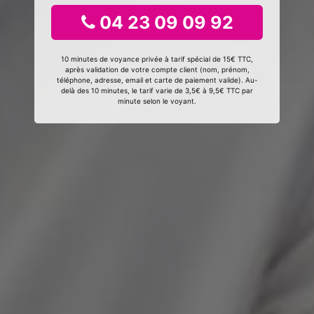
04 23 09 09 92
10 minutes de voyance privée à tarif spécial de 15€ TTC,
après validation de votre compte client (nom, prénom,
téléphone, adresse, email et carte de paiement valide). Au-
delà des 10 minutes, le tarif varie de 3,5€ à 9,5€ TTC par
minute selon le voyant.