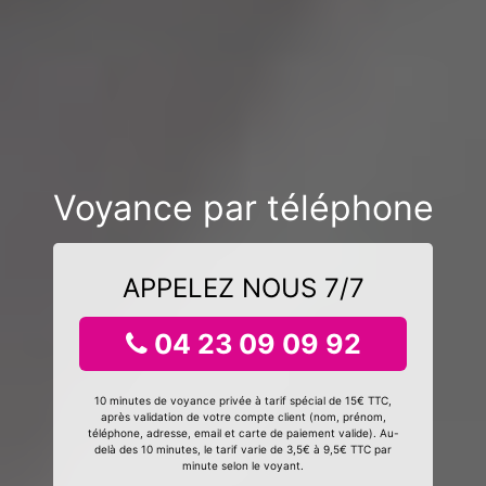
Voyance par téléphone
APPELEZ NOUS 7/7
04 23 09 09 92
10 minutes de voyance privée à tarif spécial de 15€ TTC,
après validation de votre compte client (nom, prénom,
téléphone, adresse, email et carte de paiement valide). Au-
delà des 10 minutes, le tarif varie de 3,5€ à 9,5€ TTC par
minute selon le voyant.