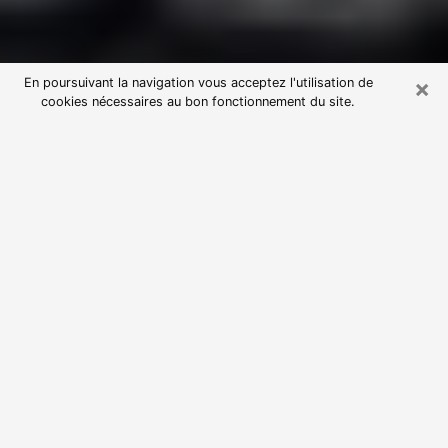
×
En poursuivant la navigation vous acceptez l'utilisation de
cookies nécessaires au bon fonctionnement du site.
Consultation avec une voyante
astrologue à Clapiers (34830)
Par l’entremise de la voyance, vous pouvez de nos
jours découvrir les faits marquants de votre passé qui
vous étaient dissimulés. Loin d’être restrictive, elle
vous permet également de sonder les évènements
actuels et futurs de votre existence. Cet avantage
qu’elle procure fait qu’un nombre en perpétuelle
croissance de personne se tourne vers cette pratique.
Toutefois, à l’instar de tous les domaines florissants,
dénicher la voyante idéale devient du fait de la
prolifération des voyantes véreuses un sacré casse-
tête. Les arts divinatoires n’étant pas à la portée de