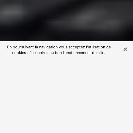
×
En poursuivant la navigation vous acceptez l'utilisation de
cookies nécessaires au bon fonctionnement du site.
Consultation avec une voyante
astrologue à Clermont-l'Hérault
(34800)
Par l’entremise de la voyance, vous pouvez de nos
jours découvrir les faits marquants de votre passé qui
vous étaient dissimulés. Loin d’être restrictive, elle
vous permet également de sonder les évènements
actuels et futurs de votre existence. Cet avantage
qu’elle procure fait qu’un nombre en perpétuelle
croissance de personne se tourne vers cette pratique.