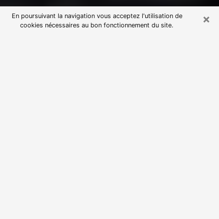
×
En poursuivant la navigation vous acceptez l'utilisation de
cookies nécessaires au bon fonctionnement du site.
Consultation avec une voyante
astrologue au Rheu (35650)
Par l’entremise de la voyance, vous pouvez de nos
jours découvrir les faits marquants de votre passé qui
vous étaient dissimulés. Loin d’être restrictive, elle
vous permet également de sonder les évènements
actuels et futurs de votre existence. Cet avantage
qu’elle procure fait qu’un nombre en perpétuelle
croissance de personne se tourne vers cette pratique.
Toutefois, à l’instar de tous les domaines florissants,
dénicher la voyante idéale devient du fait de la
prolifération des voyantes véreuses un sacré casse-
tête. Les arts divinatoires n’étant pas à la portée de
tous, il serait bien avisé de se tourner vers une
voyante sérieuse capable de ressortir aisément les