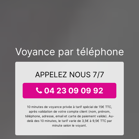
Voyance par téléphone
APPELEZ NOUS 7/7
04 23 09 09 92
10 minutes de voyance privée à tarif spécial de 15€ TTC,
après validation de votre compte client (nom, prénom,
téléphone, adresse, email et carte de paiement valide). Au-
delà des 10 minutes, le tarif varie de 3,5€ à 9,5€ TTC par
minute selon le voyant.