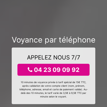
Voyance par téléphone
APPELEZ NOUS 7/7
04 23 09 09 92
10 minutes de voyance privée à tarif spécial de 15€ TTC,
après validation de votre compte client (nom, prénom,
téléphone, adresse, email et carte de paiement valide). Au-
delà des 10 minutes, le tarif varie de 3,5€ à 9,5€ TTC par
minute selon le voyant.