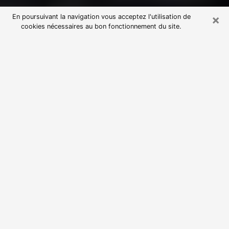
×
En poursuivant la navigation vous acceptez l'utilisation de
cookies nécessaires au bon fonctionnement du site.
Consultation avec une voyante
astrologue à Liffré (35340)
Par l’entremise de la voyance, vous pouvez de nos
jours découvrir les faits marquants de votre passé qui
vous étaient dissimulés. Loin d’être restrictive, elle
vous permet également de sonder les évènements
actuels et futurs de votre existence. Cet avantage
qu’elle procure fait qu’un nombre en perpétuelle
croissance de personne se tourne vers cette pratique.
Toutefois, à l’instar de tous les domaines florissants,
dénicher la voyante idéale devient du fait de la
prolifération des voyantes véreuses un sacré casse-
tête. Les arts divinatoires n’étant pas à la portée de
tous, il serait bien avisé de se tourner vers une
voyante sérieuse capable de ressortir aisément les