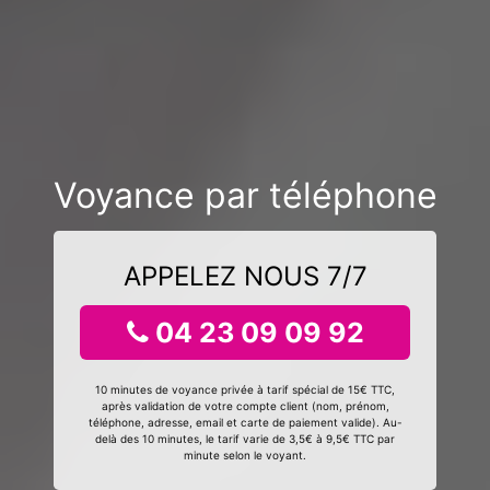
Voyance par téléphone
APPELEZ NOUS 7/7
04 23 09 09 92
10 minutes de voyance privée à tarif spécial de 15€ TTC,
après validation de votre compte client (nom, prénom,
téléphone, adresse, email et carte de paiement valide). Au-
delà des 10 minutes, le tarif varie de 3,5€ à 9,5€ TTC par
minute selon le voyant.