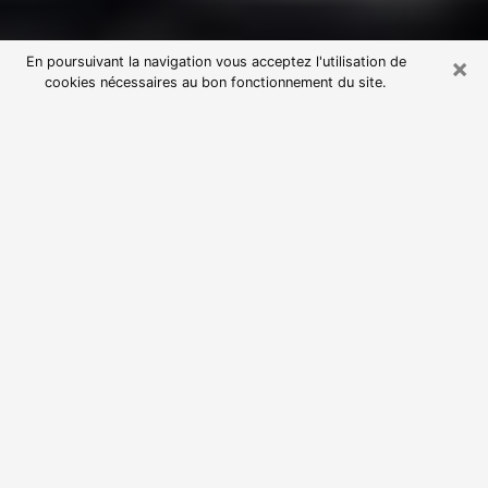
×
En poursuivant la navigation vous acceptez l'utilisation de
cookies nécessaires au bon fonctionnement du site.
Consultation avec une voyante
astrologue au Blanc (36300)
Par l’entremise de la voyance, vous pouvez de nos
jours découvrir les faits marquants de votre passé qui
vous étaient dissimulés. Loin d’être restrictive, elle
vous permet également de sonder les évènements
actuels et futurs de votre existence. Cet avantage
qu’elle procure fait qu’un nombre en perpétuelle
croissance de personne se tourne vers cette pratique.
Toutefois, à l’instar de tous les domaines florissants,
dénicher la voyante idéale devient du fait de la
prolifération des voyantes véreuses un sacré casse-
tête. Les arts divinatoires n’étant pas à la portée de
tous, il serait bien avisé de se tourner vers une