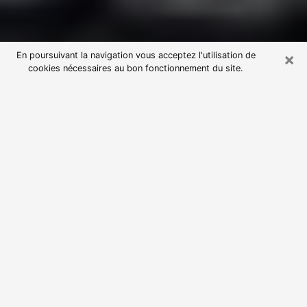
×
En poursuivant la navigation vous acceptez l'utilisation de
cookies nécessaires au bon fonctionnement du site.
Consultation avec une voyante
astrologue à Crolles (38190)
Par l’entremise de la voyance, vous pouvez de nos
jours découvrir les faits marquants de votre passé qui
vous étaient dissimulés. Loin d’être restrictive, elle
vous permet également de sonder les évènements
actuels et futurs de votre existence. Cet avantage
qu’elle procure fait qu’un nombre en perpétuelle
croissance de personne se tourne vers cette pratique.
Toutefois, à l’instar de tous les domaines florissants,
dénicher la voyante idéale devient du fait de la
prolifération des voyantes véreuses un sacré casse-
tête. Les arts divinatoires n’étant pas à la portée de