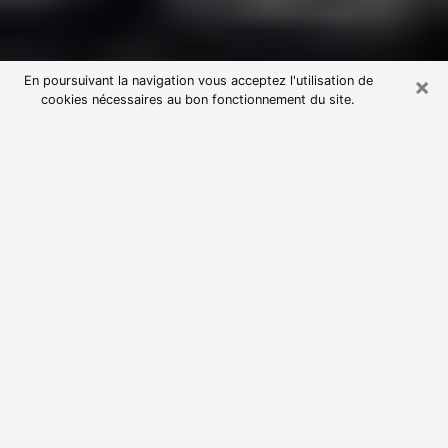
×
En poursuivant la navigation vous acceptez l'utilisation de
cookies nécessaires au bon fonctionnement du site.
Consultation avec une voyante
astrologue à La Mure (38350)
Par l’entremise de la voyance, vous pouvez de nos
jours découvrir les faits marquants de votre passé qui
vous étaient dissimulés. Loin d’être restrictive, elle
vous permet également de sonder les évènements
actuels et futurs de votre existence. Cet avantage
qu’elle procure fait qu’un nombre en perpétuelle
croissance de personne se tourne vers cette pratique.
Toutefois, à l’instar de tous les domaines florissants,
dénicher la voyante idéale devient du fait de la
prolifération des voyantes véreuses un sacré casse-
tête. Les arts divinatoires n’étant pas à la portée de