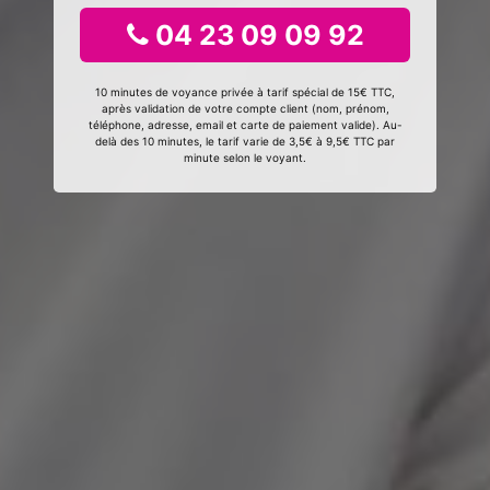
04 23 09 09 92
10 minutes de voyance privée à tarif spécial de 15€ TTC,
après validation de votre compte client (nom, prénom,
téléphone, adresse, email et carte de paiement valide). Au-
delà des 10 minutes, le tarif varie de 3,5€ à 9,5€ TTC par
minute selon le voyant.