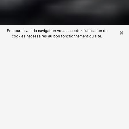
×
En poursuivant la navigation vous acceptez l'utilisation de
cookies nécessaires au bon fonctionnement du site.
Consultation avec une voyante
astrologue à Roussillon (38150)
Par l’entremise de la voyance, vous pouvez de nos
jours découvrir les faits marquants de votre passé qui
vous étaient dissimulés. Loin d’être restrictive, elle
vous permet également de sonder les évènements
actuels et futurs de votre existence. Cet avantage
qu’elle procure fait qu’un nombre en perpétuelle
croissance de personne se tourne vers cette pratique.
Toutefois, à l’instar de tous les domaines florissants,
dénicher la voyante idéale devient du fait de la
prolifération des voyantes véreuses un sacré casse-