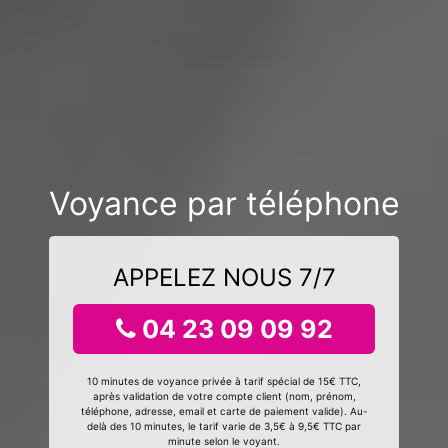
Voyance par téléphone
APPELEZ NOUS 7/7
04 23 09 09 92
10 minutes de voyance privée à tarif spécial de 15€ TTC,
après validation de votre compte client (nom, prénom,
téléphone, adresse, email et carte de paiement valide). Au-
delà des 10 minutes, le tarif varie de 3,5€ à 9,5€ TTC par
minute selon le voyant.