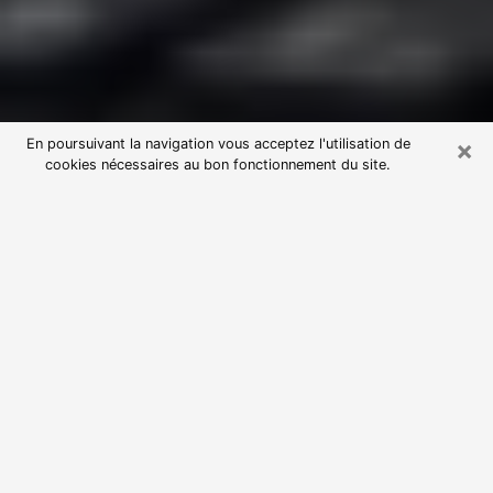
×
En poursuivant la navigation vous acceptez l'utilisation de
cookies nécessaires au bon fonctionnement du site.
Consultation avec une voyante
astrologue à Saint-Ismier (38330)
Par l’entremise de la voyance, vous pouvez de nos
jours découvrir les faits marquants de votre passé qui
vous étaient dissimulés. Loin d’être restrictive, elle
vous permet également de sonder les évènements
actuels et futurs de votre existence. Cet avantage
qu’elle procure fait qu’un nombre en perpétuelle
croissance de personne se tourne vers cette pratique.
Toutefois, à l’instar de tous les domaines florissants,
dénicher la voyante idéale devient du fait de la