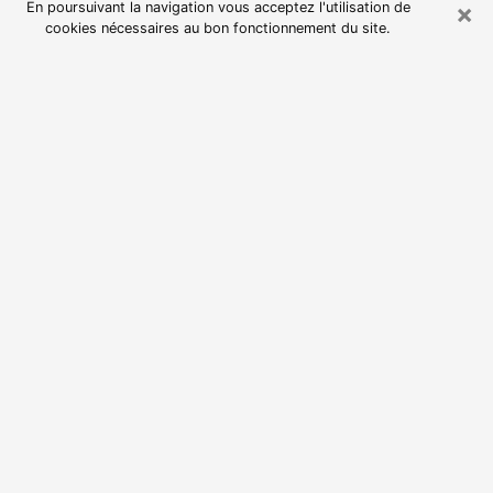
×
En poursuivant la navigation vous acceptez l'utilisation de
cookies nécessaires au bon fonctionnement du site.
Consultation avec une voyante
astrologue à Vif (38450)
Par l’entremise de la voyance, vous pouvez de nos
jours découvrir les faits marquants de votre passé qui
vous étaient dissimulés. Loin d’être restrictive, elle
vous permet également de sonder les évènements
actuels et futurs de votre existence. Cet avantage
qu’elle procure fait qu’un nombre en perpétuelle
croissance de personne se tourne vers cette pratique.
Toutefois, à l’instar de tous les domaines florissants,
dénicher la voyante idéale devient du fait de la
prolifération des voyantes véreuses un sacré casse-
tête. Les arts divinatoires n’étant pas à la portée de
tous, il serait bien avisé de se tourner vers une
voyante sérieuse capable de ressortir aisément les
problèmes de votre avenir. Pour éviter tout démêlé,