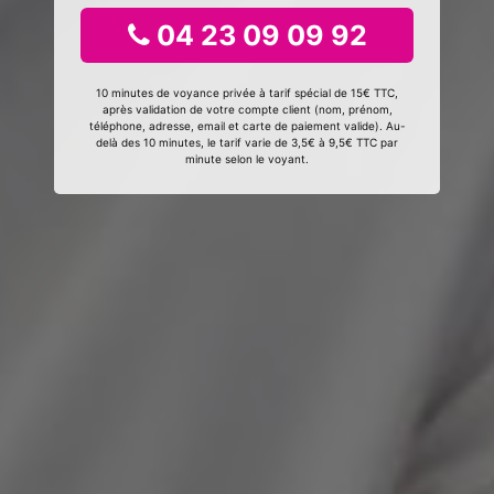
04 23 09 09 92
10 minutes de voyance privée à tarif spécial de 15€ TTC,
après validation de votre compte client (nom, prénom,
téléphone, adresse, email et carte de paiement valide). Au-
delà des 10 minutes, le tarif varie de 3,5€ à 9,5€ TTC par
minute selon le voyant.