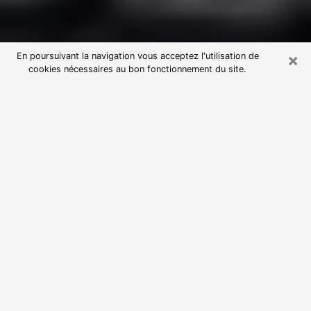
×
En poursuivant la navigation vous acceptez l'utilisation de
cookies nécessaires au bon fonctionnement du site.
Consultation avec une voyante
astrologue à Vineuil (41350)
Par l’entremise de la voyance, vous pouvez de nos
jours découvrir les faits marquants de votre passé qui
vous étaient dissimulés. Loin d’être restrictive, elle
vous permet également de sonder les évènements
actuels et futurs de votre existence. Cet avantage
qu’elle procure fait qu’un nombre en perpétuelle
croissance de personne se tourne vers cette pratique.
Toutefois, à l’instar de tous les domaines florissants,
dénicher la voyante idéale devient du fait de la
prolifération des voyantes véreuses un sacré casse-
tête. Les arts divinatoires n’étant pas à la portée de