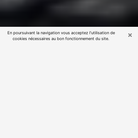
×
En poursuivant la navigation vous acceptez l'utilisation de
cookies nécessaires au bon fonctionnement du site.
Consultation avec une voyante
astrologue à Châteaubriant (44110)
Par l’entremise de la voyance, vous pouvez de nos
jours découvrir les faits marquants de votre passé qui
vous étaient dissimulés. Loin d’être restrictive, elle
vous permet également de sonder les évènements
actuels et futurs de votre existence. Cet avantage
qu’elle procure fait qu’un nombre en perpétuelle
croissance de personne se tourne vers cette pratique.
Toutefois, à l’instar de tous les domaines florissants,
dénicher la voyante idéale devient du fait de la
prolifération des voyantes véreuses un sacré casse-