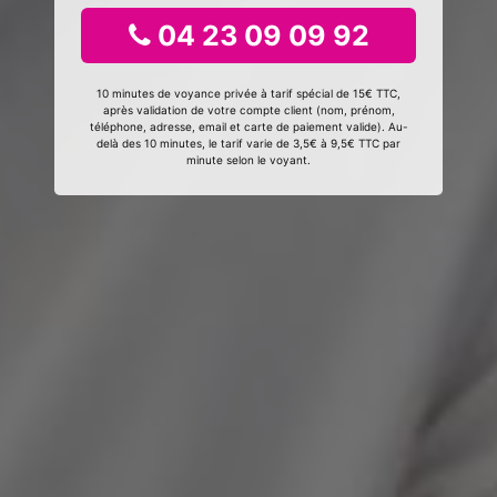
04 23 09 09 92
10 minutes de voyance privée à tarif spécial de 15€ TTC,
après validation de votre compte client (nom, prénom,
téléphone, adresse, email et carte de paiement valide). Au-
delà des 10 minutes, le tarif varie de 3,5€ à 9,5€ TTC par
minute selon le voyant.