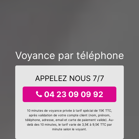
Voyance par téléphone
APPELEZ NOUS 7/7
04 23 09 09 92
10 minutes de voyance privée à tarif spécial de 15€ TTC,
après validation de votre compte client (nom, prénom,
téléphone, adresse, email et carte de paiement valide). Au-
delà des 10 minutes, le tarif varie de 3,5€ à 9,5€ TTC par
minute selon le voyant.