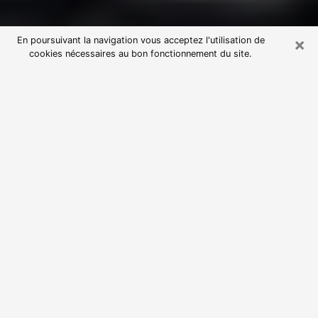
×
En poursuivant la navigation vous acceptez l'utilisation de
cookies nécessaires au bon fonctionnement du site.
Consultation avec une voyante
astrologue à Donges (44480)
Par l’entremise de la voyance, vous pouvez de nos
jours découvrir les faits marquants de votre passé qui
vous étaient dissimulés. Loin d’être restrictive, elle
vous permet également de sonder les évènements
actuels et futurs de votre existence. Cet avantage
qu’elle procure fait qu’un nombre en perpétuelle
croissance de personne se tourne vers cette pratique.
Toutefois, à l’instar de tous les domaines florissants,
dénicher la voyante idéale devient du fait de la
prolifération des voyantes véreuses un sacré casse-
tête. Les arts divinatoires n’étant pas à la portée de
tous, il serait bien avisé de se tourner vers une