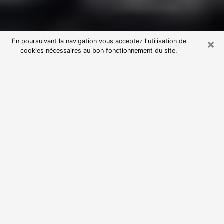
×
En poursuivant la navigation vous acceptez l'utilisation de
cookies nécessaires au bon fonctionnement du site.
Consultation avec une voyante
astrologue à Guérande (44350)
Par l’entremise de la voyance, vous pouvez de nos
jours découvrir les faits marquants de votre passé qui
vous étaient dissimulés. Loin d’être restrictive, elle
vous permet également de sonder les évènements
actuels et futurs de votre existence. Cet avantage
qu’elle procure fait qu’un nombre en perpétuelle
croissance de personne se tourne vers cette pratique.
Toutefois, à l’instar de tous les domaines florissants,
dénicher la voyante idéale devient du fait de la
prolifération des voyantes véreuses un sacré casse-
tête. Les arts divinatoires n’étant pas à la portée de