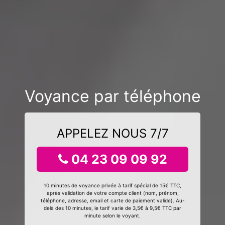
Voyance par téléphone
APPELEZ NOUS 7/7
04 23 09 09 92
10 minutes de voyance privée à tarif spécial de 15€ TTC,
après validation de votre compte client (nom, prénom,
téléphone, adresse, email et carte de paiement valide). Au-
delà des 10 minutes, le tarif varie de 3,5€ à 9,5€ TTC par
minute selon le voyant.