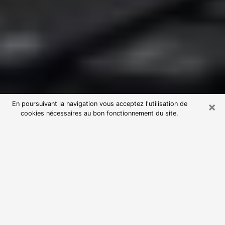
×
En poursuivant la navigation vous acceptez l'utilisation de
cookies nécessaires au bon fonctionnement du site.
Consultation avec une voyante
astrologue à Saint-Sébastien-sur-
Loire (44230)
Par l’entremise de la voyance, vous pouvez de nos
jours découvrir les faits marquants de votre passé qui
vous étaient dissimulés. Loin d’être restrictive, elle
vous permet également de sonder les évènements
actuels et futurs de votre existence. Cet avantage