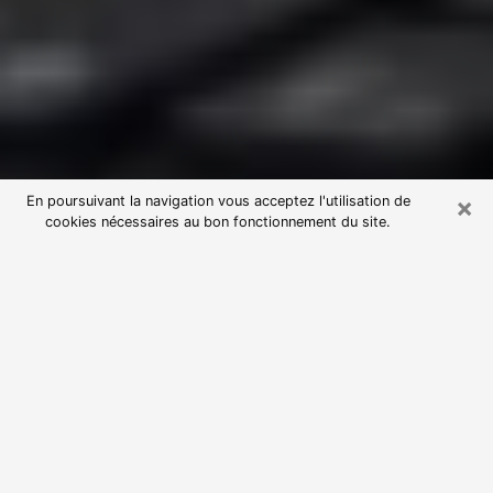
×
En poursuivant la navigation vous acceptez l'utilisation de
cookies nécessaires au bon fonctionnement du site.
Consultation avec une voyante
astrologue à Chazelles-sur-Lyon
(42140)
Par l’entremise de la voyance, vous pouvez de nos
jours découvrir les faits marquants de votre passé qui
vous étaient dissimulés. Loin d’être restrictive, elle
vous permet également de sonder les évènements
actuels et futurs de votre existence. Cet avantage
qu’elle procure fait qu’un nombre en perpétuelle