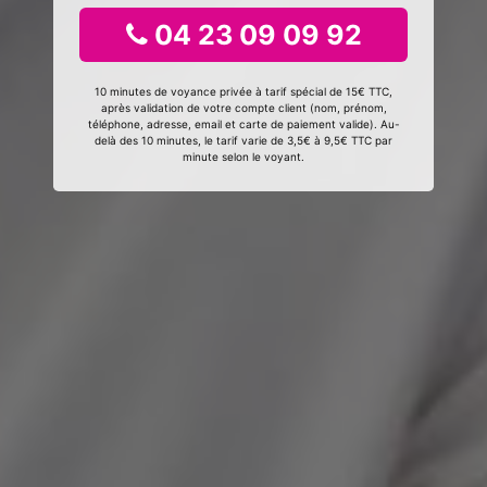
04 23 09 09 92
10 minutes de voyance privée à tarif spécial de 15€ TTC,
après validation de votre compte client (nom, prénom,
téléphone, adresse, email et carte de paiement valide). Au-
delà des 10 minutes, le tarif varie de 3,5€ à 9,5€ TTC par
minute selon le voyant.