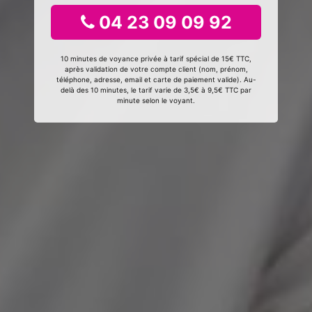
04 23 09 09 92
10 minutes de voyance privée à tarif spécial de 15€ TTC,
après validation de votre compte client (nom, prénom,
téléphone, adresse, email et carte de paiement valide). Au-
delà des 10 minutes, le tarif varie de 3,5€ à 9,5€ TTC par
minute selon le voyant.